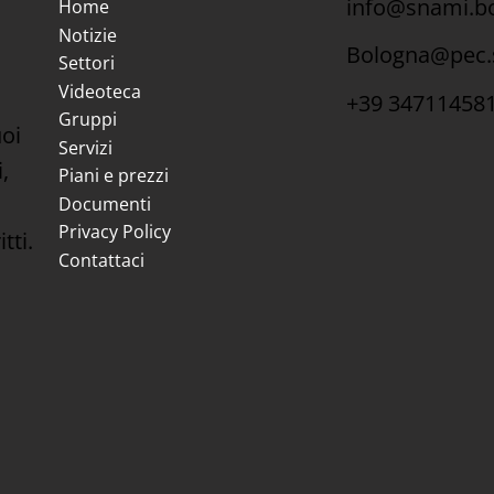
info@snami.bo
Home
Notizie
Bologna@pec.
Settori
Videoteca
+39 34711458
Gruppi
uoi
Servizi
,
Piani e prezzi
Documenti
Privacy Policy
tti.
Contattaci