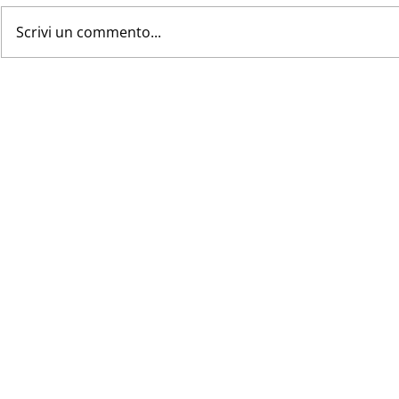
Scrivi un commento...
Zone Carenti 2026 AUSL
CAU, la ret
della Regione Emilia-
(tardiva) c
Romagna RUAP - PLS - MET
SNAMI sost
modello fall
più confusi