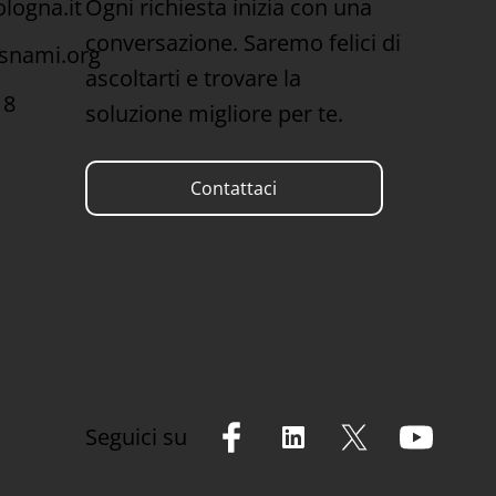
Ogni richiesta inizia con una
logna.it
conversazione. Saremo felici di
snami.org
ascoltarti e trovare la
18
soluzione migliore per te.
Contattaci
Seguici su