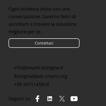
Hai domande? Scrivici!
Ogni richiesta inizia con una
conversazione. Saremo felici di
ascoltarti e trovare la soluzione
migliore per te.
Contattaci
Contatti
info@snami.bologna.it
Bologna@pec.snami.org
+39 3471145818
Seguici su