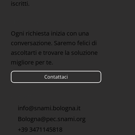
iscritti.
Hai domande? Scrivici!
Ogni richiesta inizia con una
conversazione. Saremo felici di
ascoltarti e trovare la soluzione
migliore per te.
Contattaci
Contatti
info@snami.bologna.it
Bologna@pec.snami.org
+39 3471145818