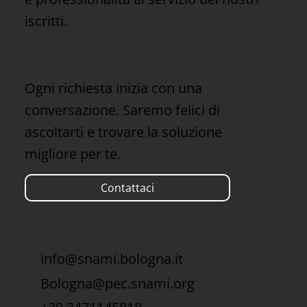
iscritti.
Hai domande? Scrivici!
Ogni richiesta inizia con una
conversazione. Saremo felici di
ascoltarti e trovare la soluzione
migliore per te.
Contattaci
Contatti
info@snami.bologna.it
Bologna@pec.snami.org