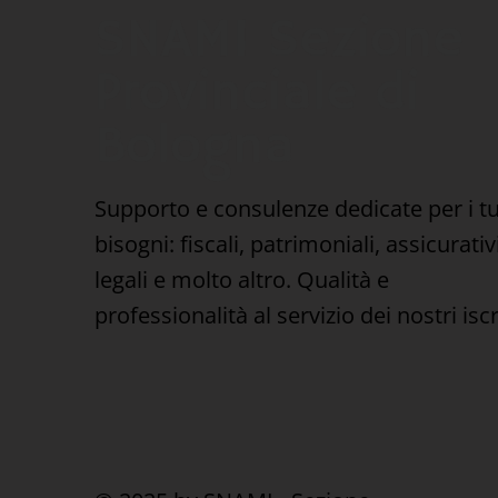
modello fall
SNAMI Sezione
più confusi
Provinciale di
Bologna
Supporto e consulenze dedicate per i t
bisogni: fiscali, patrimoniali, assicurativi
legali e molto altro. Qualità e
professionalità al servizio dei nostri iscri