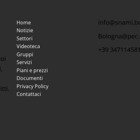
ito e cittadini
emergenza sanitaria
Sezioni del sito
Contatti
territoriale II semestre
2025,
info@snami.bo
Home
Notizie
Bologna@pec.
Settori
Videoteca
+39 34711458
Gruppi
uoi
Servizi
,
Piani e prezzi
Documenti
Privacy Policy
tti.
Contattaci