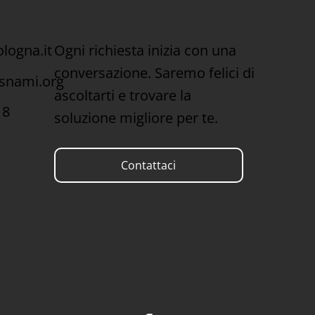
Hai domande? Scrivici!
Ogni richiesta inizia con una
logna.it
conversazione. Saremo felici di
snami.org
ascoltarti e trovare la
18
soluzione migliore per te.
Contattaci