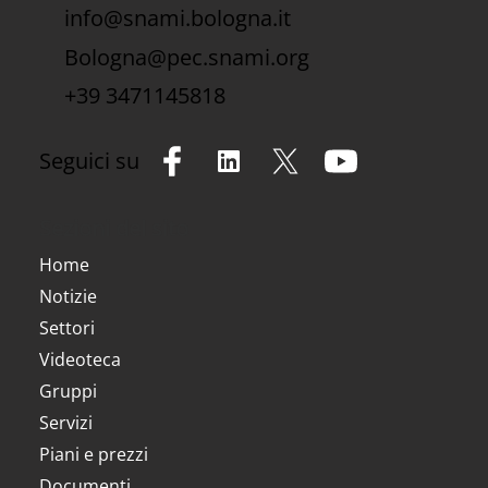
info@snami.bologna.it
Bologna@pec.snami.org
+39 3471145818
Seguici su
Sezioni del sito
Home
Notizie
Settori
Videoteca
Gruppi
Servizi
Piani e prezzi
Documenti