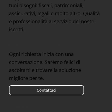
tuoi bisogni: fiscali, patrimoniali,
assicurativi, legali e molto altro. Qualità
e professionalità al servizio dei nostri
iscritti.
Hai domande? Scrivici!
Ogni richiesta inizia con una
conversazione. Saremo felici di
ascoltarti e trovare la soluzione
migliore per te.
Contattaci
Contatti