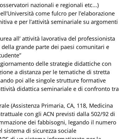
(osservatori nazionali e regionali etc...)
ll’Università come fulcro per l’elaborazione 
nitiva e per l’attività seminariale su argomenti 
ea all’ attività lavorativa del professionista 
 della grande parte dei paesi comunitari e 
studente”
giornamento delle strategie didattiche con 
one a distanza per le tematiche di stretta 
iando poi alle singole strutture formative 
attività didattica seminariale e di confronto tra 
ale (Assistenza Primaria, CA, 118, Medicina 
trattuale con gli ACN previsti dalla 502/92 di 
ammazione dei fabbisogni, legando il numero 
el sistema di sicurezza sociale
PS di un sistema informatizzato per la 