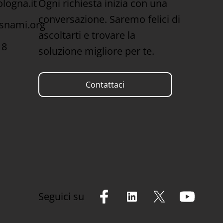
Ogni richiesta inizia con una
logna.it
conversazione. Saremo felici di
snami.org
ascoltarti e trovare la
18
soluzione migliore per te.
Contattaci
Seguici su