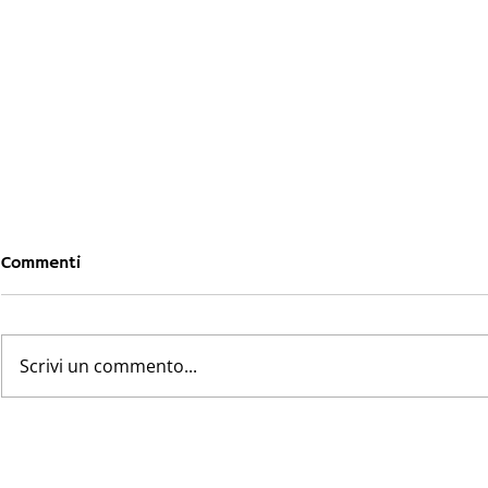
Commenti
Scrivi un commento...
Zone Carenti 2026 AUSL
CAU, la ret
della Regione Emilia-
(tardiva) c
Romagna RUAP - PLS - MET
SNAMI sost