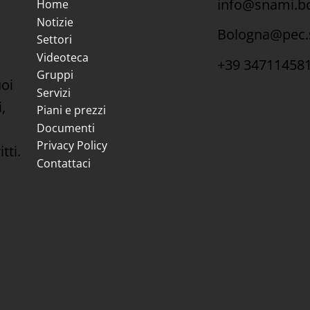
info@snami.bo
Home
Notizie
Bologna@pec.
Settori
Videoteca
+39 34711458
Gruppi
uoi
Servizi
,
Piani e prezzi
Documenti
Privacy Policy
tti.
Contattaci