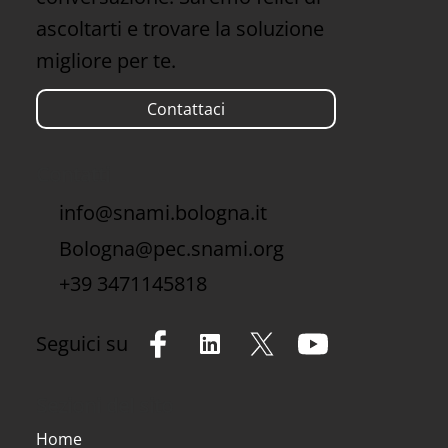
ascoltarti e trovare la soluzione
migliore per te.
Contattaci
Contatti
info@snami.bologna.it
Bologna@pec.snami.org
+39 3471145818
Seguici su
Sezioni del sito
Home