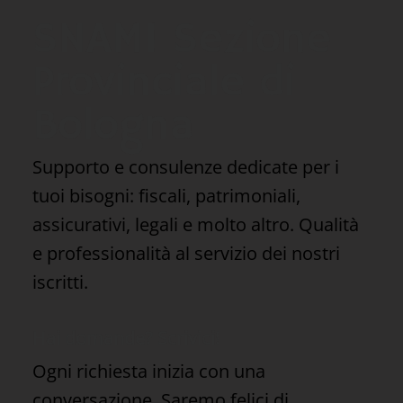
CAU, la retromarcia (tardiva) conferma
ciò che SNAMI sostiene da sempre:
SNAMI Sezione
modello fallito e cittadini più confusi
Provinciale di
Bologna
Supporto e consulenze dedicate per i
tuoi bisogni: fiscali, patrimoniali,
assicurativi, legali e molto altro. Qualità
e professionalità al servizio dei nostri
iscritti.
Hai domande? Scrivici!
Ogni richiesta inizia con una
conversazione. Saremo felici di