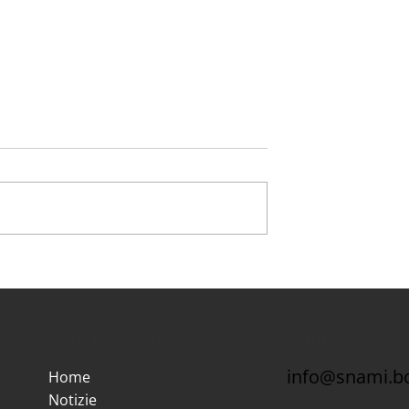
e 2024 MMG PLS
Zone Carenti II Semestre
atoriali
2023
Sezioni del sito
Contatti
info@snami.bo
Home
Notizie