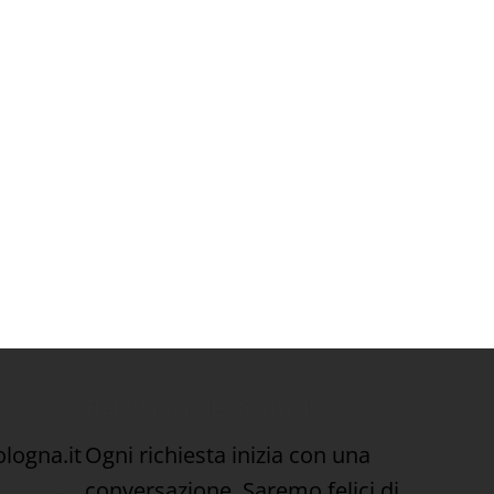
Hai domande? Scrivici!
Ogni richiesta inizia con una
logna.it
conversazione. Saremo felici di