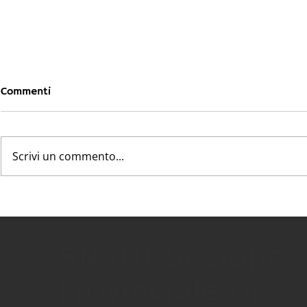
Commenti
Scrivi un commento...
Zone Carenti 2026 AUSL
Graduatori
della Regione Emilia-
Spec. Ambul
Romagna RUAP - PLS - MET
SNAMI Sezione
Provinciale di