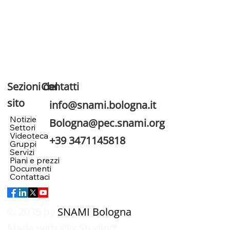
Sezioni del
Contatti
sito
info@snami.bologna.it
Notizie
Bologna@pec.snami.org
Settori
Videoteca
+39 3471145818
Gruppi
Servizi
Piani e prezzi
Documenti
Contattaci
© 2035 by
SNAMI Bologna
.
Made with
Wix Studio™