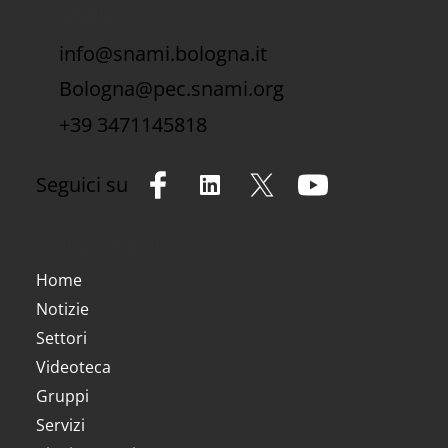
Contatti
info@snami.bologna.it
Bologna@pec.snami.org
+39 3471145818
Seguici su
Sezioni del sito
Home
Notizie
Settori
Videoteca
Gruppi
Servizi