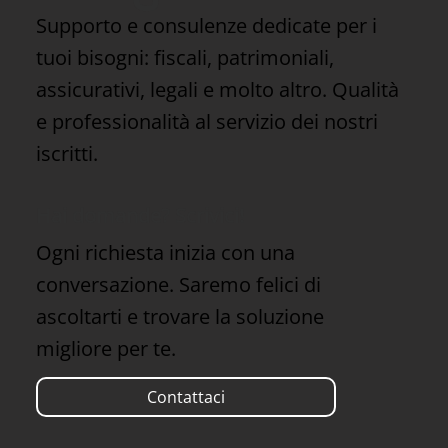
Supporto e consulenze dedicate per i
tuoi bisogni: fiscali, patrimoniali,
assicurativi, legali e molto altro. Qualità
e professionalità al servizio dei nostri
iscritti.
Hai domande? Scrivici!
Ogni richiesta inizia con una
conversazione. Saremo felici di
ascoltarti e trovare la soluzione
migliore per te.
Contattaci