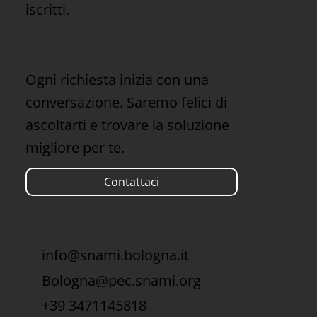
iscritti.
Hai domande? Scrivici!
Ogni richiesta inizia con una
conversazione. Saremo felici di
ascoltarti e trovare la soluzione
migliore per te.
Contattaci
Contatti
info@snami.bologna.it
Bologna@pec.snami.org
+39 3471145818