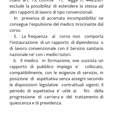
citato art. 19, comma  11,  legge n. 448/2001 
esclude la possibilita' di estendere la stessa ad 
altri rapporti di lavoro di tipo convenzionali.
  In  presenza di accertata incompatibilita' ne 
consegue l'espulsione del medico tirocinante dal 
corso.
  5.  La frequenza  al  corso non  comporta  
l'instaurazione  di un rapporto  di dipendenza  o  
di lavoro convenzionale con il Servizio sanitario 
nazionale ne' con i medici tutori.
  6.  Il medico  in formazione, ove sussista un 
rapporto di pubblico impiego e'  collocato, 
compatibilmente, con le esigenze di servizio, in 
posizione  di  aspettativa senza assegni secondo 
le disposizioni legislative  contrattuali vigenti. Il 
periodo di aspettativa e' utile ai   fini  della 
progressione  di  carriera e  del  trattamento di 
quiescenza e di previdenza.