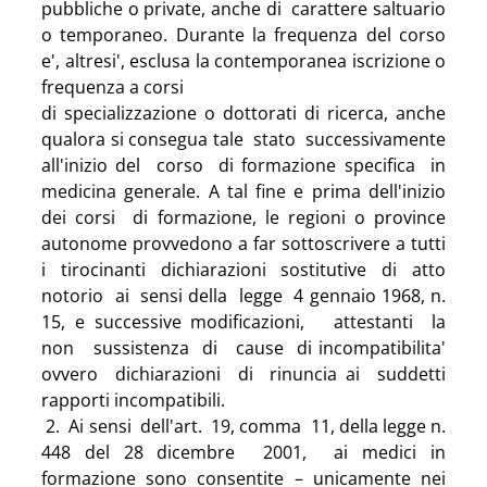
pubbliche o private, anche di  carattere saltuario 
o temporaneo. Durante la frequenza del corso 
e', altresi', esclusa la contemporanea iscrizione o 
frequenza a corsi
di specializzazione o dottorati di ricerca, anche 
qualora si consegua tale  stato  successivamente  
all'inizio del  corso  di formazione specifica  in  
medicina generale. A tal fine e prima dell'inizio 
dei corsi  di formazione, le regioni o province 
autonome provvedono a far sottoscrivere a tutti 
i tirocinanti dichiarazioni sostitutive di atto 
notorio  ai  sensi della  legge  4 gennaio 1968, n. 
15, e successive modificazioni,   attestanti  la   
non   sussistenza  di   cause  di incompatibilita'   
ovvero  dichiarazioni  di  rinuncia ai  suddetti 
rapporti incompatibili.
 2.  Ai sensi  dell'art.  19, comma  11, della legge n. 
448 del 28 dicembre  2001,  ai medici in 
formazione sono consentite – unicamente nei 