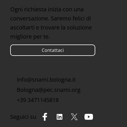
Ogni richiesta inizia con una
conversazione. Saremo felici di
ascoltarti e trovare la soluzione
migliore per te.
Contattaci
Contatti
info@snami.bologna.it
Bologna@pec.snami.org
+39 3471145818
Seguici su